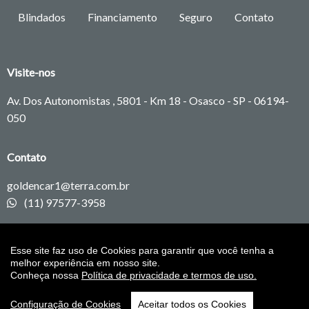
Blindados
Financiamento
Seguro
Contato
Visite-nos
Av. Dos Autonomistas , 5801 - Km 18 - Osasco - SP -
06194-
050
Contato
goldencar1@terra.com.br
(11) 97577-3958
Redes sociais
Esse site faz uso de Cookies para garantir que você tenha a
melhor experiência em nosso site.
Conheça nossa
Política de privacidade e termos de uso.
Configuração de Cookies
Aceitar todos os Cookies