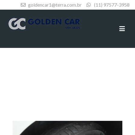
goldencar1@terra.com.br
(11) 97577-3958