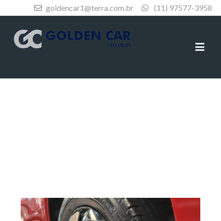
goldencar1@terra.com.br
(11) 97577-3958