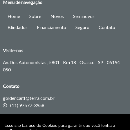
Menu de navegação
Home
Sobre
Novos
Seminovos
Blindados
Financiamento
Seguro
Contato
Visite-nos
Av. Dos Autonomistas , 5801 - Km 18 - Osasco - SP -
06194-
050
Contato
goldencar1@terra.com.br
(11) 97577-3958
Redes sociais
Esse site faz uso de Cookies para garantir que você tenha a