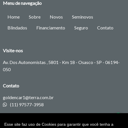
Menu de navegação
Home
Sobre
Novos
Seminovos
Blindados
Financiamento
Seguro
Contato
Visite-nos
Av. Dos Autonomistas , 5801 - Km 18 - Osasco - SP -
06194-
050
Contato
goldencar1@terra.com.br
(11) 97577-3958
Redes sociais
Esse site faz uso de Cookies para garantir que você tenha a