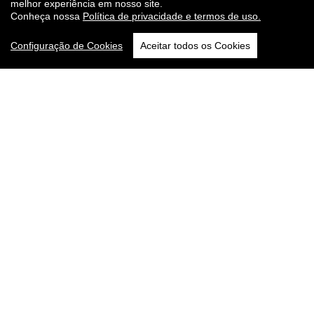
melhor experiência em nosso site.
Conheça nossa
Política de privacidade e termos de uso.
Configuração de Cookies
Aceitar todos os Cookies
BNDV
|
Ponto Auto