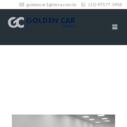
goldencar1@terra.com.br
(11) 97577-3958