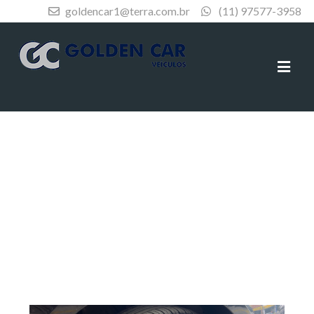
goldencar1@terra.com.br
(11) 97577-3958