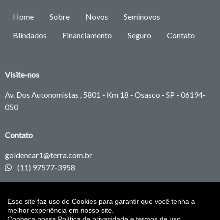
Home
Sobre
Novos
Seminovos
Blindados
Financiamento
Seguro
Contato
Visite-nos
Av. Dos Autonomistas , 5801 - Km 18 - Osasco - SP -
06194-
050
Contato
goldencar1@terra.com.br
(11) 97577-3958
Redes sociais
Esse site faz uso de Cookies para garantir que você tenha a
melhor experiência em nosso site.
Conheça nossa
Política de privacidade e termos de uso.