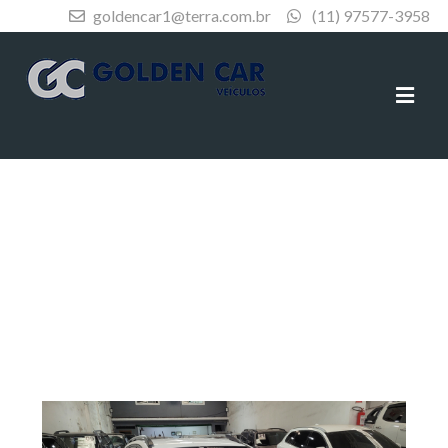
goldencar1@terra.com.br
(11) 97577-3958