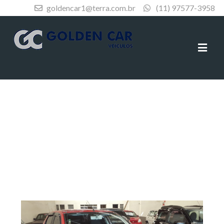
goldencar1@terra.com.br
(11) 97577-3958