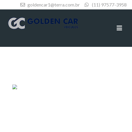
goldencar1@terra.com.br
(11) 97577-3958