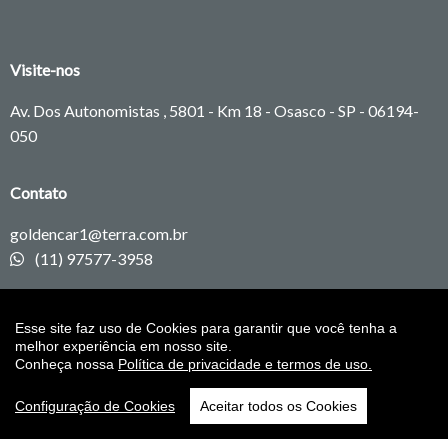
Visite-nos
Av. Dos Autonomistas , 5801 - Km 18 - Osasco - SP -
06194-
050
Contato
goldencar1@terra.com.br
(11) 97577-3958
Redes sociais
Esse site faz uso de Cookies para garantir que você tenha a
melhor experiência em nosso site.
Conheça nossa
Política de privacidade e termos de uso.
Configuração de Cookies
Aceitar todos os Cookies
BNDV
|
Ponto Auto