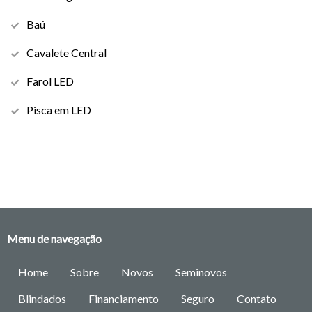
Baú
Cavalete Central
Farol LED
Pisca em LED
Menu de navegação
Home
Sobre
Novos
Seminovos
Blindados
Financiamento
Seguro
Contato