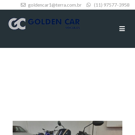
goldencar1@terra.com.br
(11) 97577-3958